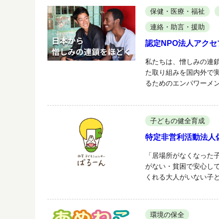
保健・医療・福祉
連絡・助言・援助
認定NPO法人アク
私たちは、憎しみの連
た取り組みを国内外で
るためのエンパワーメ
子どもの健全育成
特定非営利活動法人
「居場所がなくなった
がない・貧困で安心し
くれる大人がいない子
環境の保全