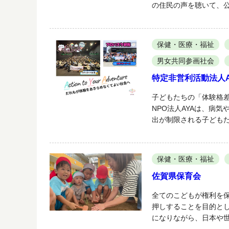
の住民の声を聴いて、
保健・医療・福祉
男女共同参画社会
特定非営利活動法人A
子どもたちの「体験格
NPO法人AYAは、病
出が制限される子ども
保健・医療・福祉
佐賀県保育会
全てのこどもが権利を
押しすることを目的と
になりながら、日本や