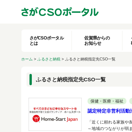
さがCSOポータル
佐賀県からの
とは
お知らせ
ホーム
>
ふるさと納税
>
ふるさと納税指定先CSO一覧
ふるさと納税指定先CSO一覧
保健・医療・福祉
認定特定非営利活動
「近くに頼れる家族や
～地域のつながりが弱