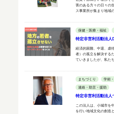
害のある方々の日々の
ス事業所が集まり地域
保健・医療・福祉
特定非営利活動法人D
経済的困難、中退、虐待
者）の孤立を解決するた
ていきましたが、私た
まちづくり
学術
連絡・助言・援助
特定非営利活動法人
この法人は、小城市を
を行い地域文化の創造