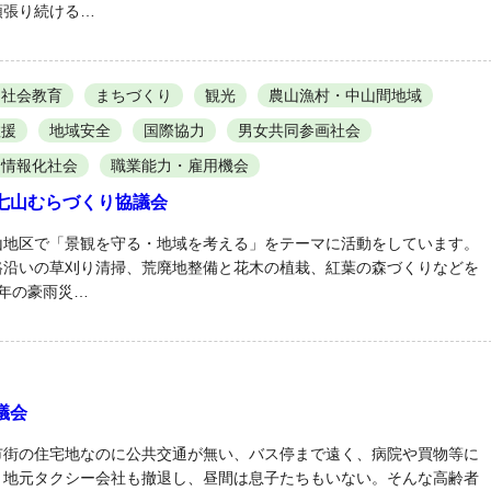
頑張り続ける…
社会教育
まちづくり
観光
農山漁村・中山間地域
救援
地域安全
国際協力
男女共同参画社会
情報化社会
職業能力・雇用機会
七山むらづくり協議会
山地区で「景観を守る・地域を考える」をテーマに活動をしています。
路沿いの草刈り清掃、荒廃地整備と花木の植栽、紅葉の森づくりなどを
年の豪雨災…
議会
市街の住宅地なのに公共交通が無い、バス停まで遠く、病院や買物等に
、地元タクシー会社も撤退し、昼間は息子たちもいない。そんな高齢者