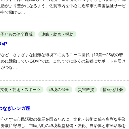
生活がより豊かになるよう、佐賀市内を中心に近隣市の障害福祉サービ
の中で働ける…
子どもの健全育成
連絡・助言・援助
×P
など、さまざまな困難な環境下にあるユース世代（13歳〜25歳の若
めに活動しているD×Pでは、これまでに多くの若者にサポートを届け
ちがつな…
・文化・芸術・スポーツ
環境の保全
災害救援
情報化社会
つなぎレンガ座
中心とする市民活動の発展を図るために、文化・芸術に係る多彩な事業
と発展に寄与し、市民活動の環境基盤整備・強化、自治体と市民活動を