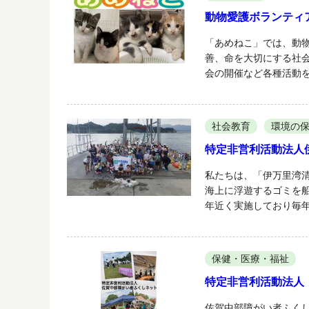
動物愛護ボランティ
「あめねこ」では、動
善、命を大切にする社
会の開催など各種活動
社会教育
環境の
特定非営利活動法人
私たちは、「伊万里湾
海上に浮遊するゴミを船
年近く実施しており毎年
保健・医療・福祉
特定非営利活動法人
佐賀中部障がい者ふく