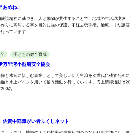
アあめねこ
物愛護精神に基づき、人と動物が共生することで、地域の生活環境改
会作りに寄与する事を目的に猫の保護、不妊去勢手術、治療、また譲渡
を行っています…
保全
子どもの健全育成
伊万里湾小型船安全協会
清掃と水辺に親しむ事業」として美しい伊万里湾を次世代に残すために
舶と水上バイクを用いて拾う活動を行っています。海上清掃活動は20
200名…
 佐賀中部障がい者ふくしネット
しネットでは、地域の人々や場所や事業所間のつながりを大切にし、障