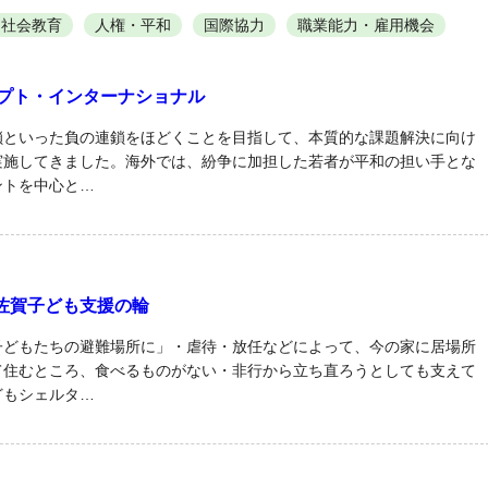
社会教育
人権・平和
国際協力
職業能力・雇用機会
セプト・インターナショナル
鎖といった負の連鎖をほどくことを目指して、本質的な課題解決に向け
実施してきました。海外では、紛争に加担した若者が平和の担い手とな
ントを中心と…
佐賀子ども支援の輪
子どもたちの避難場所に」・虐待・放任などによって、今の家に居場所
て住むところ、食べるものがない・非行から立ち直ろうとしても支えて
どもシェルタ…