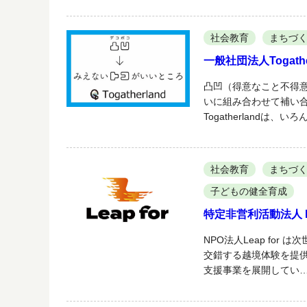
社会教育
まちづ
一般社団法人Togathe
凸凹（得意なこと不得
いに組み合わせて補い
Togatherlandは、い
社会教育
まちづ
子どもの健全育成
特定非営利活動法人 Le
NPO法人Leap fo
交錯する越境体験を提
支援事業を展開してい