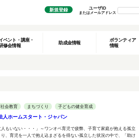
ユーザID
新規登録
またはメールアドレス
イベント・講座・
ボランティア
助成金情報
研修会情報
情報
社会教育
まちづくり
子どもの健全育成
法人ホームスタート・ジャパン
友人もいない・・・」～ワンオペ育児で疲弊、子育て家庭が抱える孤立
まり、育児を一人で抱え込まざるを得ない孤立した状況の中で、「助け