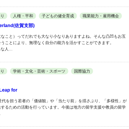
くり
人権・平和
子どもの健全育成
職業能力・雇用機会
rland(佐賀支部)
意なこと）ってだれでも大なり小なりありますよね。そんな凸凹もお互
合うことにより、無理なく自分の能力を活かすことができます。
ろんな人…
くり
学術・文化・芸術・スポーツ
国際協力
ap for
r は次世代を担う若者の「価値観」や「当たり前」を揺さぶり、「多様性」が
供するための活動を行っています。今後は地方の留学支援や教員の留学
…