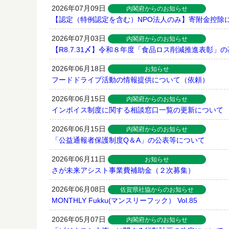
2026年07月09日
内閣府からのお知らせ
【認定（特例認定を含む）NPO法人のみ】寄附金控除
2026年07月03日
内閣府からのお知らせ
【R8.7.31〆】令和８年度「食品ロス削減推進表彰」
2026年06月18日
お知らせ
フードドライブ活動の情報提供について（依頼）
2026年06月15日
内閣府からのお知らせ
インボイス制度に関する相談窓口一覧の更新について
2026年06月15日
内閣府からのお知らせ
「公益通報者保護制度Q＆A」の公表等について
2026年06月11日
お知らせ
さが未来アシスト事業費補助金（２次募集）
2026年06月08日
佐賀県社協からのお知らせ
MONTHLY Fukku(マンスリーフック） Vol.85
2026年05月07日
内閣府からのお知らせ