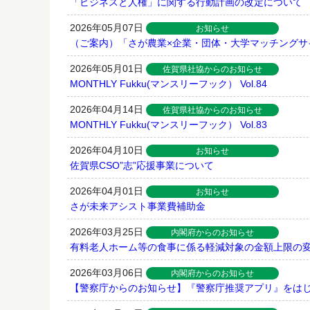
「ビジネスと人権」に関する行動計画の改定について
2026年05月07日
お知らせ
（ご案内）「さが農業×企業・団体・大学マッチング
2026年05月01日
佐賀県社協からのお知らせ
MONTHLY Fukku(マンスリーフック） Vol.84
2026年04月14日
佐賀県社協からのお知らせ
MONTHLY Fukku(マンスリーフック） Vol.83
2026年04月10日
お知らせ
佐賀県CSO”志”応援事業について
2026年04月01日
お知らせ
さが未来アシスト事業費補助金
2026年03月25日
内閣府からのお知らせ
有料老人ホーム等の食事に係る軽減対象の金額上限の
2026年03月06日
内閣府からのお知らせ
【警察庁からのお知らせ】『警察庁推奨アプリ』をは