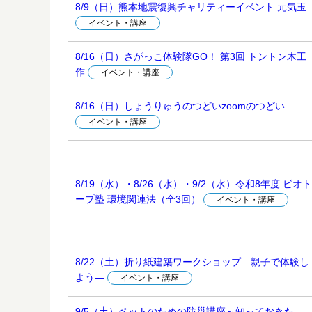
8/9（日）熊本地震復興チャリティーイベント 元気玉
イベント・講座
8/16（日）さがっこ体験隊GO！ 第3回 トントン木工
作
イベント・講座
8/16（日）しょうりゅうのつどいzoomのつどい
イベント・講座
8/19（水）・8/26（水）・9/2（水）令和8年度 ビオト
ープ塾 環境関連法（全3回）
イベント・講座
8/22（土）折り紙建築ワークショップ―親子で体験し
よう―
イベント・講座
9/5（土）ペットのための防災講座～知っておきた