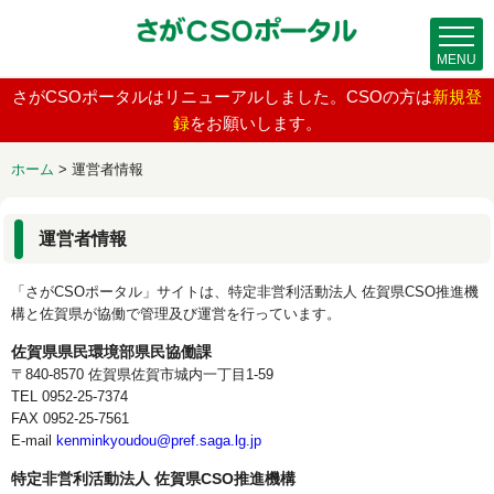
MENU
さがCSOポータルはリニューアルしました。CSOの方は
新規登
録
をお願いします。
ホーム
>
運営者情報
運営者情報
「さがCSOポータル」サイトは、特定非営利活動法人 佐賀県CSO推進機
構と佐賀県が協働で管理及び運営を行っています。
佐賀県県民環境部県民協働課
〒840-8570 佐賀県佐賀市城内一丁目1-59
TEL 0952-25-7374
FAX 0952-25-7561
E-mail
kenminkyoudou@pref.saga.lg.jp
特定非営利活動法人 佐賀県CSO推進機構