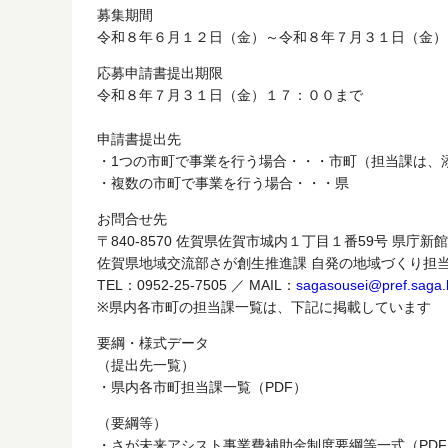
募集期間
令和８年６月１２日（金）～令和８年７月３１日（金）
応募申請書提出期限
令和８年７月３１日（金）１７：００まで
申請書提出先
・1つの市町で事業を行う場合・・・市町（担当課は、
・複数の市町で事業を行う場合・・・県
お問合せ先
〒840-8570 佐賀県佐賀市城内１丁目１番59号 県庁新
佐賀県地域交流部さが創生推進課 自発の地域づくり担
TEL：0952-25-7505 ／ MAIL：
sagasousei@pref.saga.l
※県内各市町の担当課一覧は、下記に掲載しています
要綱・様式データ
（提出先一覧）
・県内各市町担当課一覧（PDF）
（要綱等）
・さが未来アシスト事業費補助金制度要綱等一式（PDF