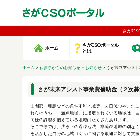
さがCS
さがCSOポータル
ホーム
とは
ホーム
>
佐賀県からのお知らせ
>
お知らせ
>
さが未来アシスト
さが未来アシスト事業費補助金（２次募
山間部・離島などの条件不利地域等、人口減少やこれに
れらのうち、「過疎地域」に指定されている地域は、国
同様の課題を抱えている地域はたくさんあります。
そこで県では、法令上の過疎地域、非過疎地域の別なく
を活かした自発の地域づくりに関する取組に対して支援