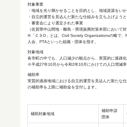
対象事業
・地域を光り輝かせることを目的とし、地域資源をいかし
・自立的運営を見込んだ新たな仕組みを立ち上げようと
・審査会により選定された事業
（佐賀県中山間地・離島・県境振興対策本部において対
※「ＣＳО」とは、Civil Society Organizat
人会、PTAといった組織・団体を指す。
対象地域
各市町の中でも、人口減少の観点から、実質的に過疎化
※平成27年10月から令和2年10月にかけての人口増
補助率
実質的過疎地域における自立的運営を見込んだ新たな仕
の補助率を上限に補助金を交付します。
補助申請
補助対象地域
団体