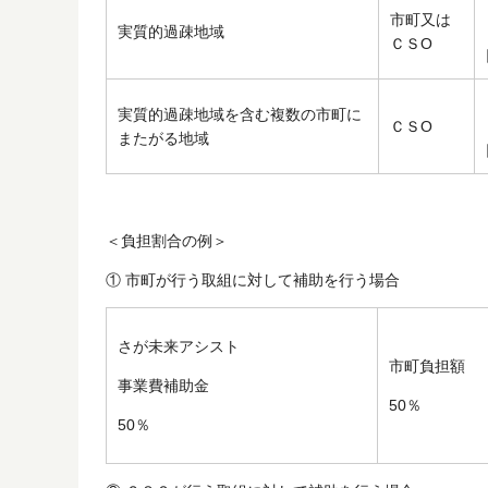
市町又は
実質的過疎地域
ＣＳО
実質的過疎地域を含む複数の市町に
ＣＳО
またがる地域
＜負担割合の例＞
① 市町が行う取組に対して補助を行う場合
さが未来アシスト
市町負担
事業費補助金
50％
50％