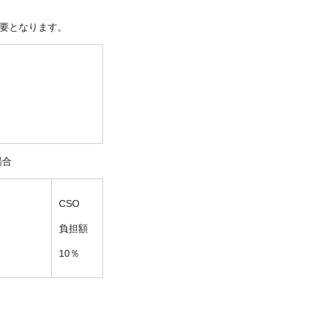
必要となります。
担額
場合
CSO
担額
負担額
10％