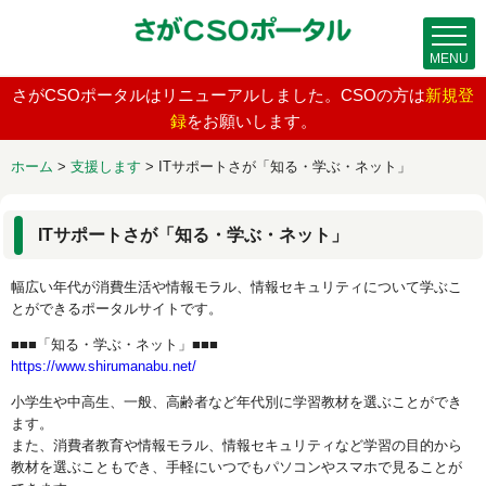
MENU
さがCSOポータルはリニューアルしました。CSOの方は
新規登
録
をお願いします。
ホーム
>
支援します
>
ITサポートさが「知る・学ぶ・ネット」
ITサポートさが「知る・学ぶ・ネット」
幅広い年代が消費生活や情報モラル、情報セキュリティについて学ぶこ
とができるポータルサイトです。
■■■「知る・学ぶ・ネット」■■■
https://www.shirumanabu.net/
小学生や中高生、一般、高齢者など年代別に学習教材を選ぶことができ
ます。
また、消費者教育や情報モラル、情報セキュリティなど学習の目的から
教材を選ぶこともでき、手軽にいつでもパソコンやスマホで見ることが