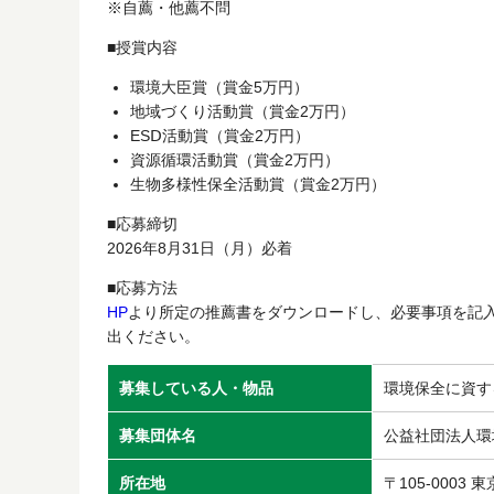
※自薦・他薦不問
■授賞内容
環境大臣賞（賞金5万円）
地域づくり活動賞（賞金2万円）
ESⅮ活動賞（賞金2万円）
資源循環活動賞（賞金2万円）
生物多様性保全活動賞（賞金2万円）
■応募締切
2026年8月31日（月）必着
■応募方法
HP
より所定の推薦書をダウンロードし、必要事項を記
出ください。
募集している人・物品
環境保全に資す
募集団体名
公益社団法人環
所在地
〒105-0003