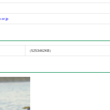
.or.jp
（5253462KB）