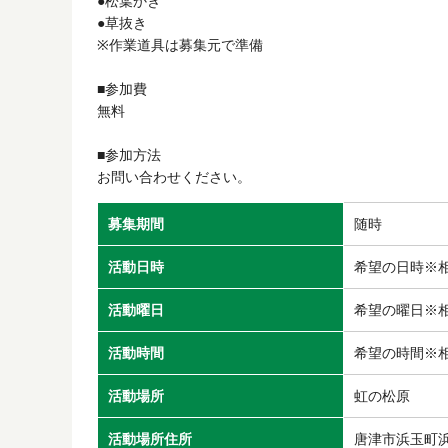
●松葉かき
●草抜き
※作業道具は募集元で準備
■参加費
無料
■参加方法
お問い合わせください。
募集期間
随時
活動日時
希望の日時※
活動曜日
希望の曜日※
活動時間
希望の時間※
活動場所
虹の松原
活動場所住所
唐津市浜玉町