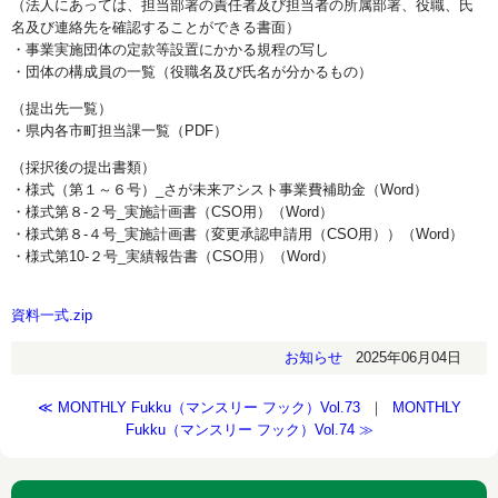
（法人にあっては、担当部署の責任者及び担当者の所属部署、役職、氏
名及び連絡先を確認することができる書面）
・事業実施団体の定款等設置にかかる規程の写し
・団体の構成員の一覧（役職名及び氏名が分かるもの）
（提出先一覧）
・県内各市町担当課一覧（PDF）
（採択後の提出書類）
・様式（第１～６号）_さが未来アシスト事業費補助金（Word）
・様式第８-２号_実施計画書（CSO用）（Word）
・様式第８-４号_実施計画書（変更承認申請用（CSO用））（Word）
・様式第10-２号_実績報告書（CSO用）（Word）
資料一式.zip
お知らせ
2025年06月04日
≪ MONTHLY Fukku（マンスリー フック）Vol.73
｜
MONTHLY
Fukku（マンスリー フック）Vol.74 ≫