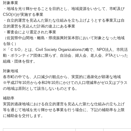
対象事業
・地域を光り輝かせることを目的とし、地域資源をいかして、市町及び
CSO(※)が実施する事業
・自立的運営を見込んだ新たな仕組みを立ち上げようとする事業又は自
立的運営を見込んだ計画の途上にある事業
・審査会により選定された事業
（佐賀県中山間地・離島・県境振興対策本部において対象となった地域
を除く）
※「ＣＳО」とは、Civil Society Organizationsの略で、NPO法人、市民活
動・ボランティア団体に限らず、自治会、婦人会、老人会、PTAといった
組織・団体を指す。
対象地域
各市町の中でも、人口減少の観点から、実質的に過疎化が顕著な地域
※平成27年10月から令和2年10月にかけての人口増減率がゼロ又はプラス
の地域は原則として該当しないものとする。
補助率
実質的過疎地域における自立的運営を見込んだ新たな仕組みの立ち上げ
等を通じて地域を光り輝かせる事業を行う場合に、下記の補助率を上限
に補助金を交付します。