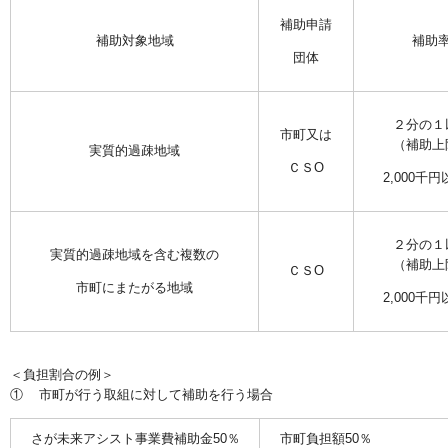
補助申請
補助対象地域
補助
団体
２分の１
市町又は
（補助上
実質的過疎地域
ＣＳО
2,000千
２分の１
実質的過疎地域を含む複数の
（補助上
ＣＳО
市町にまたがる地域
2,000千
＜負担割合の例＞
① 市町が行う取組に対して補助を行う場合
さが未来アシスト事業費補助金50％
市町負担額5