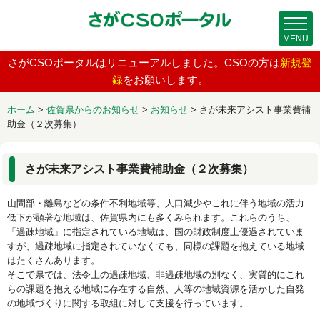
MENU
さがCSOポータルはリニューアルしました。CSOの方は
新規登
録
をお願いします。
ホーム
>
佐賀県からのお知らせ
>
お知らせ
>
さが未来アシスト事業費補
助金（２次募集）
さが未来アシスト事業費補助金（２次募集）
山間部・離島などの条件不利地域等、人口減少やこれに伴う地域の活力
低下が顕著な地域は、佐賀県内にも多くみられます。これらのうち、
「過疎地域」に指定されている地域は、国の財政制度上優遇されていま
すが、過疎地域に指定されていなくても、同様の課題を抱えている地域
はたくさんあります。
そこで県では、法令上の過疎地域、非過疎地域の別なく、実質的にこれ
らの課題を抱える地域に存在する自然、人等の地域資源を活かした自発
の地域づくりに関する取組に対して支援を行っています。