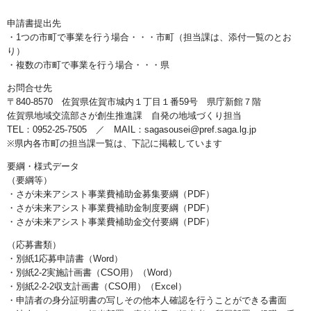
申請書提出先
・1つの市町で事業を行う場合・・・市町（担当課は、添付一覧のとお
り）
・複数の市町で事業を行う場合・・・県
お問合せ先
〒840-8570 佐賀県佐賀市城内１丁目１番59号 県庁新館７階
佐賀県地域交流部さが創生推進課 自発の地域づくり担当
TEL：0952-25-7505 ／ MAIL：sagasousei@pref.saga.lg.jp
※県内各市町の担当課一覧は、下記に掲載しています
要綱・様式データ
（要綱等）
・さが未来アシスト事業費補助金募集要綱（PDF）
・さが未来アシスト事業費補助金制度要綱（PDF）
・さが未来アシスト事業費補助金交付要綱（PDF）
（応募書類）
・別紙1応募申請書（Word）
・別紙2-2実施計画書（CSO用）（Word）
・別紙2-2-2収支計画書（CSO用）（Excel）
・申請者の身分証明書の写しその他本人確認を行うことができる書面