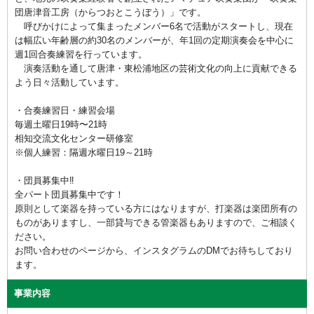
団唐津音工房（からつおとこうぼう）」です。
呼びかけによって集まったメンバー6名で活動がスタートし、現在
は幅広い年齢層の約30名のメンバーが、年1回の定期演奏会を中心に
週1回合奏練習を行っています。
演奏活動を通して唐津・東松浦地区の芸術文化の向上に貢献できる
よう日々活動しています。
・合奏練習日・練習会場
毎週土曜日19時〜21時
相知交流文化センター研修室
※個人練習：隔週水曜日19～21時
・団員募集中‼︎
全パート団員募集中です！
原則として楽器を持っている方にはなりますが、打楽器は楽団所有の
ものがありますし、一部貸与できる管楽器もありますので、ご相談く
ださい。
お問い合わせのページから、インスタグラムのDMでお待ちしており
ます。
事業内容