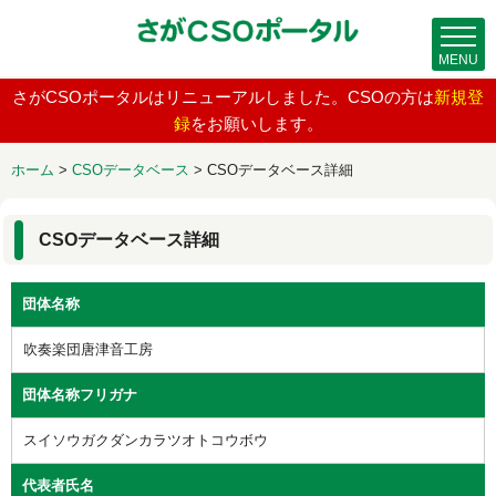
MENU
さがCSOポータルはリニューアルしました。CSOの方は
新規登
録
をお願いします。
ホーム
>
CSOデータベース
>
CSOデータベース詳細
CSOデータベース詳細
団体名称
吹奏楽団唐津音工房
団体名称フリガナ
スイソウガクダンカラツオトコウボウ
代表者氏名