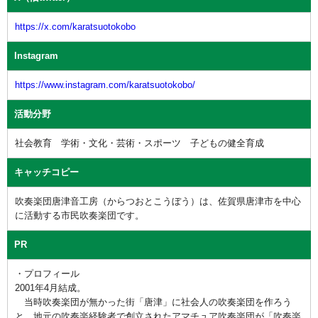
https://x.com/karatsuotokobo
Instagram
https://www.instagram.com/karatsuotokobo/
活動分野
社会教育 学術・文化・芸術・スポーツ 子どもの健全育成
キャッチコピー
吹奏楽団唐津音工房（からつおとこうぼう）は、佐賀県唐津市を中心
に活動する市民吹奏楽団です。
PR
・プロフィール
2001年4月結成。
当時吹奏楽団が無かった街「唐津」に社会人の吹奏楽団を作ろう
と、地元の吹奏楽経験者で創立されたアマチュア吹奏楽団が「吹奏楽