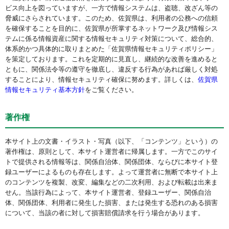
ビス向上を図っていますが、一方で情報システムは、盗聴、改ざん等の
脅威にさらされています。このため、佐賀県は、利用者の公務への信頼
を確保することを目的に、佐賀県が所掌するネットワーク及び情報シス
テムに係る情報資産に関する情報セキュリティ対策について、総合的、
体系的かつ具体的に取りまとめた「佐賀県情報セキュリティポリシー」
を策定しております。これを定期的に見直し、継続的な改善を進めると
ともに、関係法令等の遵守を徹底し、違反する行為があれば厳しく対処
することにより、情報セキュリティ確保に努めます。詳しくは、
佐賀県
情報セキュリティ基本方針
をご覧ください。
著作権
本サイト上の文書・イラスト・写真（以下、「コンテンツ」という）の
著作権は、原則として、本サイト運営者に帰属します。一方でこのサイ
トで提供される情報等は、関係自治体、関係団体、ならびに本サイト登
録ユーザーによるものも存在します。よって運営者に無断で本サイト上
のコンテンツを複製、改変、編集などの二次利用、および転載は出来ま
せん。当該行為によって、本サイト運営者、登録ユーザー、関係自治
体、関係団体、利用者に発生した損害、または発生する恐れのある損害
について、当該の者に対して損害賠償請求を行う場合があります。