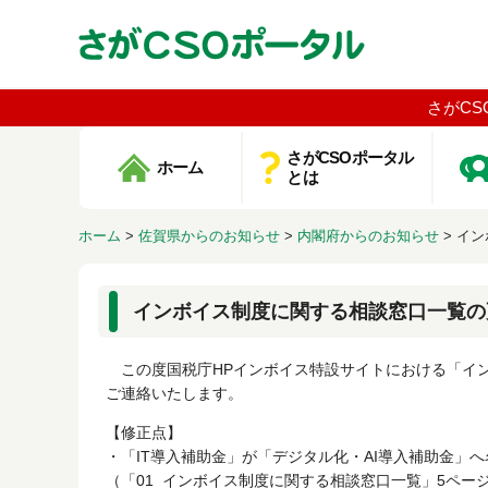
さがCS
さがCSOポータル
ホーム
とは
ホーム
>
佐賀県からのお知らせ
>
内閣府からのお知らせ
>
イン
インボイス制度に関する相談窓口一覧の
この度国税庁HPインボイス特設サイトにおける「イ
ご連絡いたします。
【修正点】
・「IT導入補助金」が「デジタル化・AI導入補助金」
（「01_インボイス制度に関する相談窓口一覧」5ペー