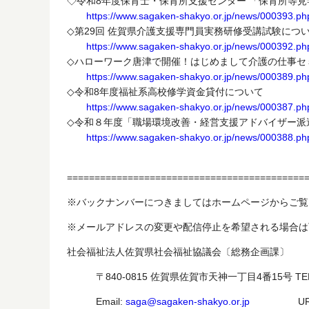
◇令和8年度保育士・保育所支援センター 「保育所等
https://www.sagaken-shakyo.or.jp/news/000393.ph
◇第29回 佐賀県介護支援専門員実務研修受講試験につ
https://www.sagaken-shakyo.or.jp/news/000392.ph
◇ハローワーク唐津で開催！はじめまして介護の仕事セ
https://www.sagaken-shakyo.or.jp/news/000389.ph
◇令和8年度福祉系高校修学資金貸付について
https://www.sagaken-shakyo.or.jp/news/000387.ph
◇令和８年度「職場環境改善・経営支援アドバイザー派
https://www.sagaken-shakyo.or.jp/news/000388.ph
===========================================
※バックナンバーにつきましてはホームページからご覧
※メールアドレスの変更や配信停止を希望される場合
社会福祉法人佐賀県社会福祉協議会〔総務企画課〕
〒840-0815 佐賀県佐賀市天神一丁目4番15号 TEL: 0952
Email:
saga@sagaken-shakyo.or.jp
URL