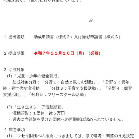
記
１ 提出書類 助成申請書（様式２）又は顕彰申請書（様式３）
２ 提出期限
令和７年１１月１０日（月）（必着）
３ 助成対象
(1) 「児童・少年の健全育成」
・ 助成対象分野：「分野１：自然と親しむ活動」、「分野２：異年
齢・異世代交流活動」、「分野３：子育て支援活動」、「分野４：療育
支援活動」、「分野５：フリースクール活動」
(2) 「生き生きシニア活動顕彰」
・ 活動顕彰：１団体一律５万円
・ 過去に当顕彰を受けた団体への再顕彰は認められていません。
4 留意事項
(1) ニッセイ財団への推薦につきましては、県で選考・調整のうえ決定