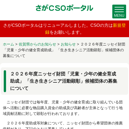
MENU
さがCSOポータルはリニューアルしました。CSOの方は
新規登
録
をお願いします。
ホーム
>
佐賀県からのお知らせ
>
お知らせ
>
２０２６年度ニッセイ財団
「児童・少年の健全育成助成」 「生き生きシニア活動顕彰」候補団体の
募集について
２０２６年度ニッセイ財団「児童・少年の健全育成
助成」 「生き生きシニア活動顕彰」候補団体の募集
について
ニッセイ財団では毎年度、児童・少年の健全育成に取り組んでいる団
体へ活動に必要な物品購入資金の助成及び高齢者が主体となって行う地
域貢献活動に対して顕彰が行われております。
２０２６年度助成等対象について、ニッセイ財団から希望団体の推薦
依頼があり、下記のとおり募集しています。