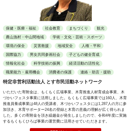
保健・医療・福祉
社会教育
まちづくり
観光
農山漁村・中山間地域
学術・文化・芸術・スポーツ
環境の保全
災害救援
地域安全
人権・平和
国際協力
男女共同参画社会
子どもの健全育成
情報化社会
科学技術の振興
経済活動の活性化
職業能力・雇用機会
消費者の保護
連絡・助言・援助
特定非営利活動法人 とす市民活動ネットワーク
いただいた寄附金は、もくもく広場事業、木育推進人材育成会事業、木
づかいフェスタ事業に活用しました。もくもく広場事業では160人、木育
推進員養成事業は48人の受講者、木づかいフェスタには1,287人の方に参
加頂き、木育サポーター24名の登録と木育の意義の理解が広く得られま
した。多くの寄附金を頂き繰越金が発生しましたので、令和4年度に実施
するもくもくひろば事業の運営費に活用させていただきます。