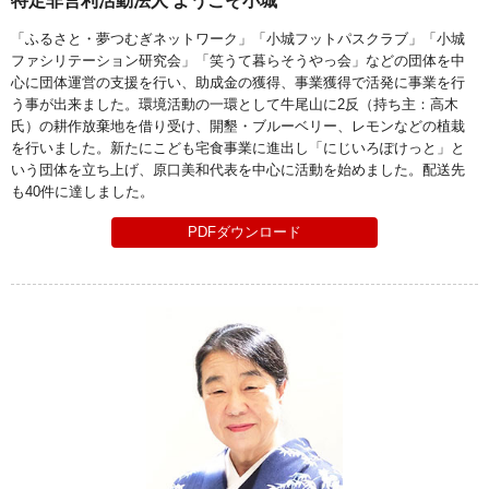
特定非営利活動法人 ようこそ小城
「ふるさと・夢つむぎネットワーク」「小城フットパスクラブ」「小城
ファシリテーション研究会」「笑うて暮らそうやっ会」などの団体を中
心に団体運営の支援を行い、助成金の獲得、事業獲得で活発に事業を行
う事が出来ました。環境活動の一環として牛尾山に2反（持ち主：高木
氏）の耕作放棄地を借り受け、開墾・ブルーベリー、レモンなどの植栽
を行いました。新たにこども宅食事業に進出し「にじいろぽけっと」と
いう団体を立ち上げ、原口美和代表を中心に活動を始めました。配送先
も40件に達しました。
PDFダウンロード