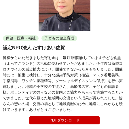
保健・医療・福祉
子どもの健全育成
認定NPO法人 たすけあい佐賀
皆様からいただきました寄附金は、毎月1回開催しています子ども食堂
（よってこランド）の活動に使わせていただきました。今年度は新型コ
ロナウイルス感染拡大により、開催できなかった月もありました。開催
時には、慎重に検討し、十分な感染予防対策（検温、マスク着用義務、
手指消毒、ワクチン接種確認、ソーシャルデイスタンス保持）を行い実
施しました。地域の小学校の生徒さん、高齢者の方、子どもの保護者
様、ボランティアの方々などの賛同とご協力をもらって実施することが
できました。世代を超えた地域間の交流という成果が得られました。皆
さんの憩いの場、交流の場として地域貢献のために地道にこれからも続
けていきます。ありがとうございました。
PDFダウンロード