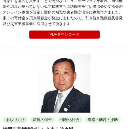
電話）を購入し貸出すことで円滑なコニュニケーションが取れ、通信機
器や環境が整っていない孤立状態方々に訪問等を行い講演会や交流会の
オンライン参加を設定し難病の知識や患者間交流等に参加できました。
多くの寄付金を頂き繰越金が発生にましたので、引き続き難病普及啓発
及び災害支援事業に活用させて頂きます。
PDFダウンロード
まちづくり
環境の保全
情報化社会
連絡・助言・援助