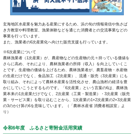
玄海地区水産業を魅力ある産業にするため、浜の旬の情報発信や魚さば
き方教室や料理教室、漁業体験などを通じた消費者との交流事業などの
事業を行っています。
また、漁業者の6次産業化へ向けた販売支援も行っています。
※6次産業について
農林漁業者（1次産業）が、農産物などの生産物の元々持っている価値を
さらに高め、それにより、農林漁業者の所得（収入）を向上していくこ
とです。生産物の価値を上げるため、農林漁業者が、農畜産物・水産物
の生産だけでなく、食品加工（2次産業）、流通・販売（3次産業）にも
取り組み、それによって農林水産業を活性化させ、農山漁村の経済を豊
かにしていこうとするものです。「6次産業」という言葉の6は、農林漁
業本来の1次産業だけでなく、2次産業（工業・製造業）・3次産業（販売
業・サービス業）を取り込むことから、1次産業の1×2次産業の2×3次産業
の3のかけ算の6を意味しています。（「農林水産省 消費者相談室」よ
り）
令和6年度 ふるさと寄附金活用実績