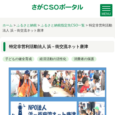
MENU
ホーム
>
ふるさと納税
>
ふるさと納税指定先CSO一覧
>
特定非営利活動
法人 浜－街交流ネット唐津
特定非営利活動法人 浜－街交流ネット唐津
子どもの健全育成
経済活動の活性化
消費者の保護