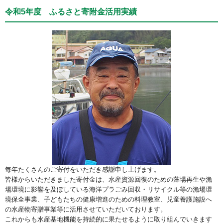
令和5年度 ふるさと寄附金活用実績
毎年たくさんのご寄付をいただき感謝申し上げます。
皆様からいただきました寄付金は、水産資源回復のための藻場再生や漁
場環境に影響を及ぼしている海洋プラごみ回収・リサイクル等の漁場環
境保全事業、子どもたちの健康増進のための料理教室、児童養護施設へ
の水産物寄贈事業等に活用させていただいております。
これからも水産基地機能を持続的に果たせるように取り組んでいきます