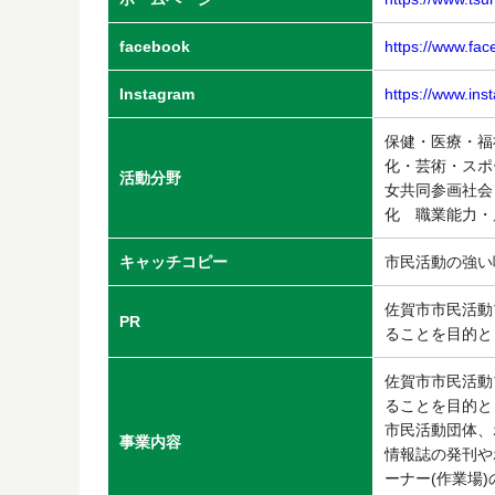
facebook
https://www.fa
Instagram
https://www.in
保健・医療・福
化・芸術・スポ
活動分野
女共同参画社会
化 職業能力
キャッチコピー
市民活動の強い
佐賀市市民活動
PR
ることを目的と
佐賀市市民活動
ることを目的と
市民活動団体、
事業内容
情報誌の発刊や
ーナー(作業場