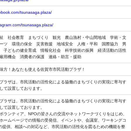
cebook.com/tsunasaga.plaza/
stagram.com/tsunasaga.plaza/
祉 社会教育 まちづくり 観光 農山漁村・中山間地域 学術・文
ーツ 環境の保全 災害救援 地域安全 人権・平和 国際協力 男
 子どもの健全育成 情報化社会 科学技術の振興 経済活動の活性
・雇用機会 消費者の保護 連絡・助言・援助
味方！あなたも使える佐賀市市民活動プラザ！
プラザは、市民活動の活性化による協働のまちづくりの実現に寄与す
して設置しております。
プラザは、市民活動の活性化による協働のまちづくりの実現に寄与す
して設置しております。
ボランティア、NPOの皆さんの交流やネットワークづくりをはじめ、
ホームページでの情報の受発信、イベントや、会議室、ワーキングコ
)の提供、相談への対応など、市民活動の活性化を図るための機能を整