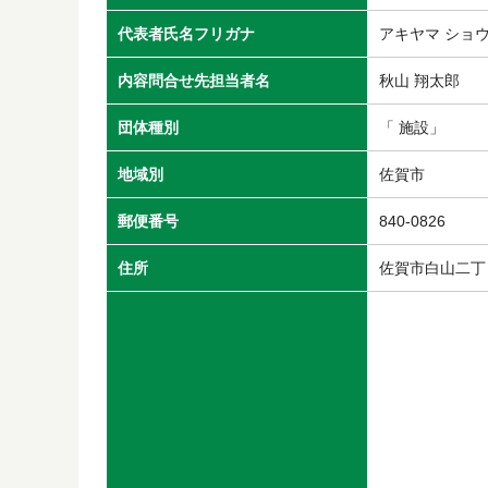
代表者氏名フリガナ
アキヤマ ショ
内容問合せ先担当者名
秋山 翔太郎
団体種別
「 施設」
地域別
佐賀市
郵便番号
840-0826
住所
佐賀市白山二丁目