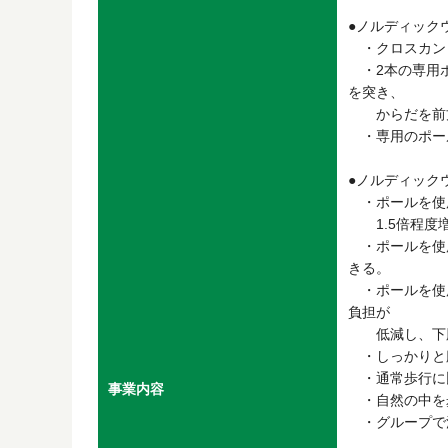
●ノルディック
・クロスカン
・2本の専用ポ
を突き、
からだを前方
・専用のポー
●ノルディック
・ポールを使
1.5倍程度増
・ポールを使
きる。
・ポールを使
負担が
低減し、下肢
・しっかりと
・通常歩行に
事業内容
・自然の中を
・グループで