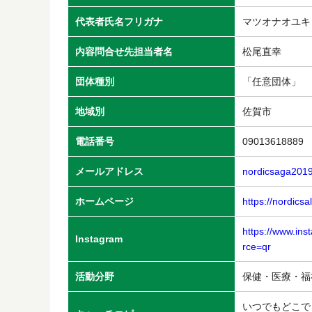
代表者氏名フリガナ
マツオナオユキ
内容問合せ先担当者名
松尾直幸
団体種別
「任意団体」
地域別
佐賀市
電話番号
09013618889
メールアドレス
nordicsaga201
ホームページ
https://nordicsa
https://www.i
Instagram
rce=qr
活動分野
保健・医療・
いつでもどこで