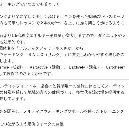
ォーキングでいつまでも若々しく
ングより楽に楽しく美しく歩ける、全身を使った効率のいいスポーツ
方も簡単なレッスンで２本のポールを上手に操り楽しく歩けるように
行より1.5倍程度エネルギー消費量が増大しますので、ダイエットやメ
も効果的です。
より団体名を「ノルディクフィットネスさが」から
ウォーキング ＳＡＬＣ（サルク）」に変更しわかりやすく親しみの
します。
ile（笑顔）、Ａはactive（活動）、Ｌはlively（活発）、Ｃはcheerf
そして佐賀弁のさるくからです。
ノルディクフィットネス協会の佐賀県唯一の登録団体としてノルディッ
の普及を通して地域の方々の健康づくり、多世代交流の場を提供する
動しています。
会を開催し、ノルディクウォーキングやポールを使ったトレーニング
につながるよう定例ウォークの開催