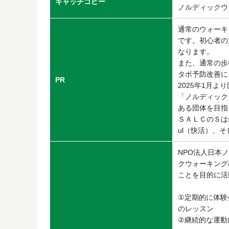
キャッチコピー
ノルディックウ
通常のウォーキ
です。初心者の
なります。
また、通常の歩
タボ予防改善に
PR
2025年1月
「ノルディック
ある団体を目指
ＳＡＬＣのＳはsm
ul（快活）、
NPO法人日本
クウォーキング
ことを目的に活
①定期的に体験
のレッスン
②継続的な運動