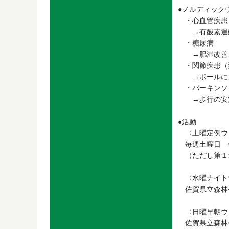
●ノルディック
・心血管疾患
→有酸素運動
・糖尿病
→肥満改善、
・関節疾患（
→ポールによ
・パーキンソ
→歩行の安定
●活動
〈土曜定例ウ
毎週土曜日 佐賀
（ただし第１
〈水曜ナイト
佐賀県立森林公園
〈日曜早朝ウ
佐賀県立森林公園