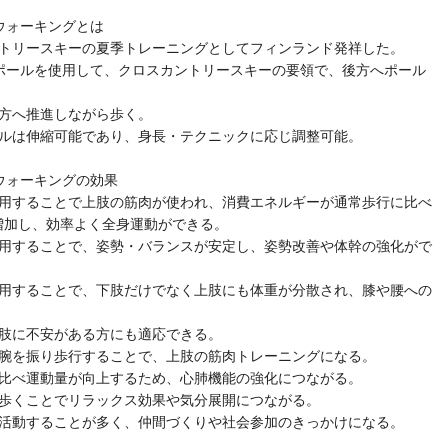
ウォーキングとは
トリースキーの夏季トレーニングとしてフィンランド発祥した。
ールを使用して、クロスカントリースキーの要領で、後方へポール
へ推進しながら歩く。
ルは伸縮可能であり、身長・テクニックに応じ調整可能。
ウォーキングの効果
用することで上肢の筋肉が使われ、消費エネルギーが通常歩行に比べ
加し、効率よく全身運動ができる。
用することで、姿勢・バランスが安定し、姿勢改善や体幹の強化がで
用することで、下肢だけでなく上肢にも体重が分散され、膝や腰への
に不安がある方にも適応できる。
腕を振り歩行することで、上肢の筋肉トレーニングになる。
比べ運動量が向上するため、心肺機能の強化につながる。
歩くことでリラックス効果や気分展開につながる。
活動することが多く、仲間づくりや社会参加のきっかけになる。