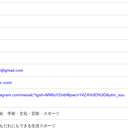
9@gmail.com
lc.com/
nstagram.com/nwsalc?igsh=MWtsY2IxbWpwcnY4ZA%3D%3D&utm_sou
福祉 学術・文化・芸術・スポーツ
もだれにもできる生涯スポーツ