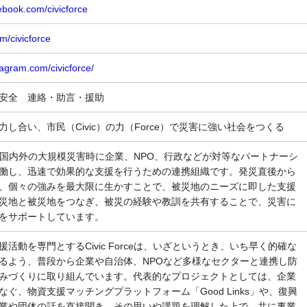
ebook.com/civicforce
om/civicforce
tagram.com/civicforce/
域安全 連絡・助言・援助
し合い、市民（Civic）の力（Force）で災害に強い社会をつくる
rceは、国内外の大規模災害時に企業、NPO、行政などが対等なパートナーシ
働し、迅速で効果的な支援を行うための連携組織です。発災直後から
、個々の強みを最大限に生かすことで、被災地のニーズに即した支援
災地と被災地をつなぎ、被災の経験や教訓を共有することで、災害に
をサポートしています。
活動を専門とするCivic Forceは、いざというとき、いち早く的確な
るよう、普段から企業や自治体、NPOなど多様なセクターと連携し防
みづくりに取り組んでいます。代表的なプロジェクトとしては、企業
ぐ、物資支援マッチングプラットフォーム「Good Links」や、復興
業や団体の話を直接聞き、その思いや課題を理解した上で、共に事業