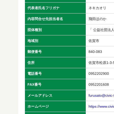
代表者氏名フリガナ
ネキカオリ
内容問合せ先担当者名
飛田ほのか
団体種別
「 公益社団法
地域別
佐賀市
郵便番号
840-083
住所
佐賀市松原1-3-
電話番号
0952202900
FAX番号
0952201608
メールアドレス
furusato@civic-
ホームページ
https://www.civi