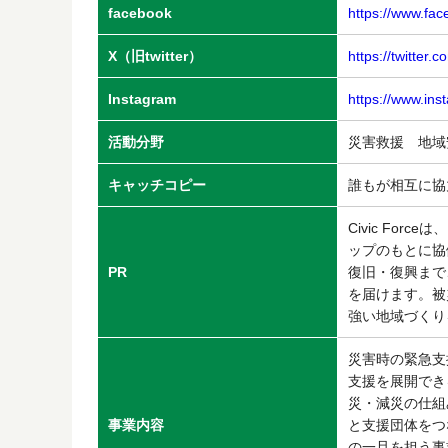
facebook
https://www.fac
X（旧twitter）
https://twitter.c
Instagram
https://www.ins
活動分野
災害救援 地
キャッチコピー
誰もが相互に協力
Civic Fo
ップのもとに協
PR
復旧・復興まで
を届けます。被
強い地域づくり
災害時の緊急支援
支援を展開でき
災・減災の仕組
事業内容
と支援団体をつな
の一旦を担う事