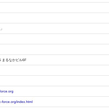
人」
5 まるなかビル6F
force.org
c-force.org/index.html