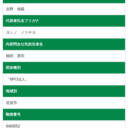
吉野 徳親
代表者氏名フリガナ
ヨシノ ノリチカ
内容問合せ先担当者名
鶴田 憲司
団体種別
「NPO法人」
地域別
佐賀市
郵便番号
8400052