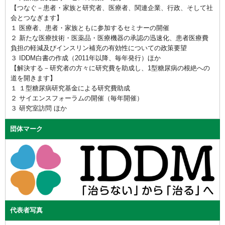
【つなぐ－患者・家族と研究者、医療者、関連企業、行政、そして社
会とつなぎます】
１ 医療者、患者・家族ともに参加するセミナーの開催
２ 新たな医療技術・医薬品・医療機器の承認の迅速化、患者医療費
負担の軽減及びインスリン補充の有効性についての政策要望
３ IDDM白書の作成（2011年以降、毎年発行）ほか
【解決する－研究者の方々に研究費を助成し、1型糖尿病の根絶への
道を開きます】
１ １型糖尿病研究基金による研究費助成
２ サイエンスフォーラムの開催（毎年開催）
３ 研究室訪問 ほか
団体マーク
代表者写真