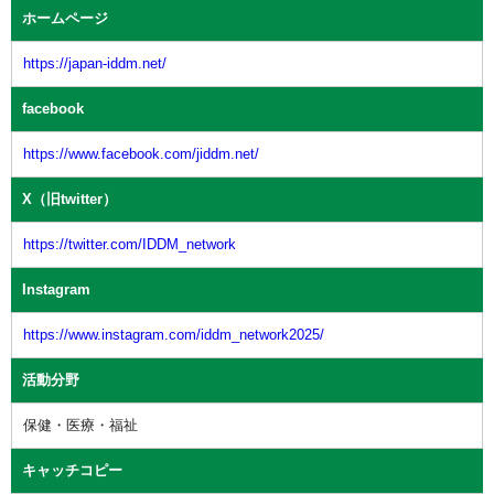
ホームページ
https://japan-iddm.net/
facebook
https://www.facebook.com/jiddm.net/
X（旧twitter）
https://twitter.com/IDDM_network
Instagram
https://www.instagram.com/iddm_network2025/
活動分野
保健・医療・福祉
キャッチコピー