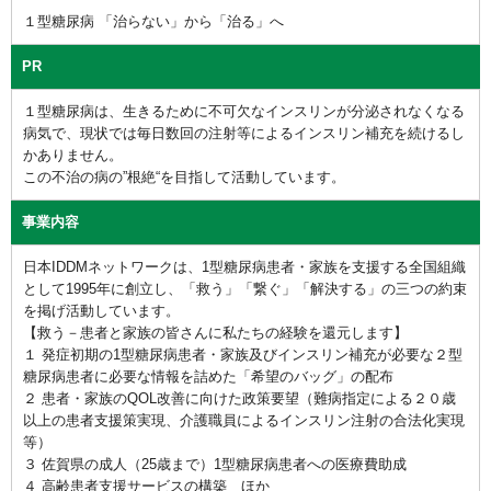
１型糖尿病 「治らない」から「治る」へ
PR
１型糖尿病は、生きるために不可欠なインスリンが分泌されなくなる
病気で、現状では毎日数回の注射等によるインスリン補充を続けるし
かありません。
この不治の病の”根絶“を目指して活動しています。
事業内容
日本IDDMネットワークは、1型糖尿病患者・家族を支援する全国組織
として1995年に創立し、「救う」「繋ぐ」「解決する」の三つの約束
を掲げ活動しています。
【救う－患者と家族の皆さんに私たちの経験を還元します】
１ 発症初期の1型糖尿病患者・家族及びインスリン補充が必要な２型
糖尿病患者に必要な情報を詰めた「希望のバッグ」の配布
２ 患者・家族のQOL改善に向けた政策要望（難病指定による２０歳
以上の患者支援策実現、介護職員によるインスリン注射の合法化実現
等）
３ 佐賀県の成人（25歳まで）1型糖尿病患者への医療費助成
４ 高齢患者支援サービスの構築 ほか