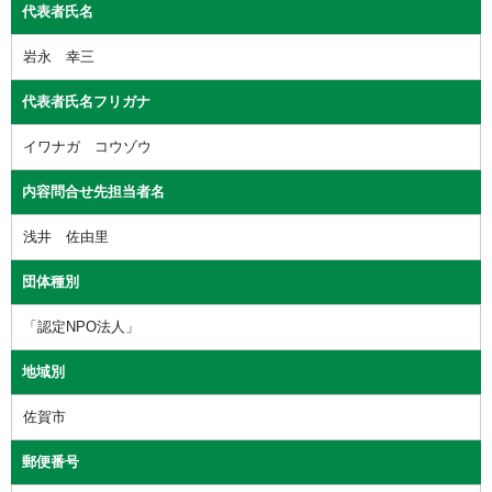
代表者氏名
岩永 幸三
代表者氏名フリガナ
イワナガ コウゾウ
内容問合せ先担当者名
浅井 佐由里
団体種別
「認定NPO法人」
地域別
佐賀市
郵便番号