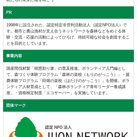
PR
1998年に設立された、認定特定非営利活動法人（認定NPO法人）で
す。都市と農山漁村が支え合うネットワークを森林などをめぐる体
験・交流・応援の活動によってひろげ、持続可能な社会を創造するこ
とを目的としています。
事業内容
国産間伐材製「樹恩割り箸」の普及推進。ボランティア入門編とし
て、森づくり体験プログラム「森林の楽校（もりのがっこう）」・援
農体験プログラム「田畑の楽校（はたけのがっこう）」を開催。ボラ
ンティア人材育成として、「森林ボランティア青年リーダー養成講
座」・資格検定制度「エコサーバー」を実施しています。
団体マーク