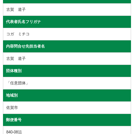
古賀 道子
代表者氏名フリガナ
コガ ミチコ
内容問合せ先担当者名
古賀 道子
団体種別
「任意団体」
地域別
佐賀市
郵便番号
840-0811