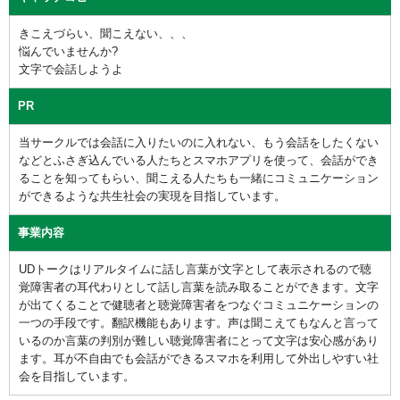
きこえづらい、聞こえない、、、
悩んでいませんか?
文字で会話しようよ
PR
当サークルでは会話に入りたいのに入れない、もう会話をしたくない
などとふさぎ込んでいる人たちとスマホアプリを使って、会話ができ
ることを知ってもらい、聞こえる人たちも一緒にコミュニケーション
ができるような共生社会の実現を目指しています。
事業内容
UDトークはリアルタイムに話し言葉が文字として表示されるので聴
覚障害者の耳代わりとして話し言葉を読み取ることができます。文字
が出てくることで健聴者と聴覚障害者をつなぐコミュニケーションの
一つの手段です。翻訳機能もあります。声は聞こえてもなんと言って
いるのか言葉の判別が難しい聴覚障害者にとって文字は安心感があり
ます。耳が不自由でも会話ができるスマホを利用して外出しやすい社
会を目指しています。