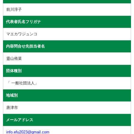
前川淳子
代表者氏名フリガナ
マエカワジュンコ
内容問合せ先担当者名
靈山侑菜
団体種別
「 一般社団法人」
地域別
唐津市
メールアドレス
info.efu2023@gmail.com