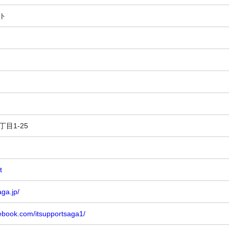
ト
目1-25
t
aga.jp/
cebook.com/itsupportsaga1/