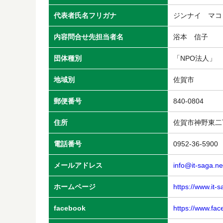
代表者氏名フリガナ
ジンナイ マコ
内容問合せ先担当者名
浴本 信子
団体種別
「NPO法人」
地域別
佐賀市
郵便番号
840-0804
住所
佐賀市神野東二丁
電話番号
0952-36-5900
メールアドレス
info@it-saga.ne
ホームページ
https://www.it-s
facebook
https://www.fa