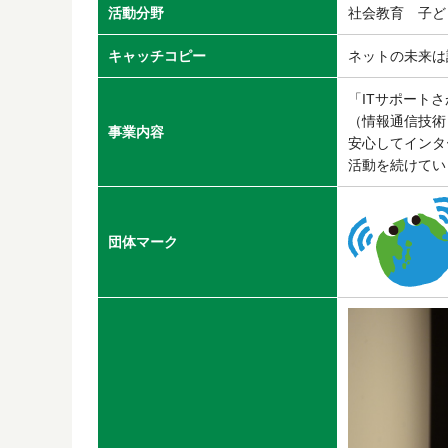
活動分野
社会教育 子
キャッチコピー
ネットの未来は
「ITサポート
（情報通信技術
事業内容
安心してインタ
活動を続けてい
団体マーク