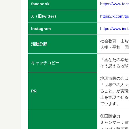
facebook
https://www.fa
X（旧twitter）
https://x.com/t
Instagram
https://www.ins
社会教育 ま
活動分野
人権・平和 
「あなたの幸せ
キャッチコピー
そう思える地球
地球市民の会は
「世界中の人々
PR
ること」が実現
上を実現させる
ています。
①国際協力
ミャンマー：農
トンガ：防災支