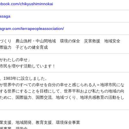
cebook.com/chikyushiminnokai
pasaga
tagram.com/terrapeopleassociation/
ちづくり 農山漁村・中山間地域 環境の保全 災害救援 地域安全
国際協力 子どもの健全育成
がわたしの幸せ」
市民を増やす活動しています！
、1983年に設立しました。
が世界中のすべての幸せを自分の幸せと感じられる人＝地球市民にな
する世界にすることを目標にして、世界平和および私たちの地域の向
ために、国際協力、国際交流、地域づくり、地球共感教育の活動をし
業支援、地域開発、教育支援、環境保全事業
援事業、奨学金