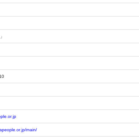
人」
10
ple.or.jp
rapeople.or.jp/main/