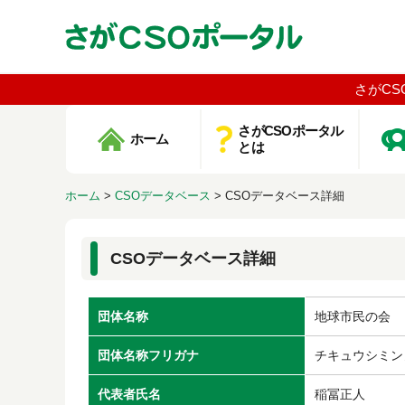
さがCS
さがCSOポータル
ホーム
とは
ホーム
>
CSOデータベース
>
CSOデータベース詳細
CSOデータベース詳細
団体名称
地球市民の会
団体名称フリガナ
チキュウシミン
代表者氏名
稲冨正人