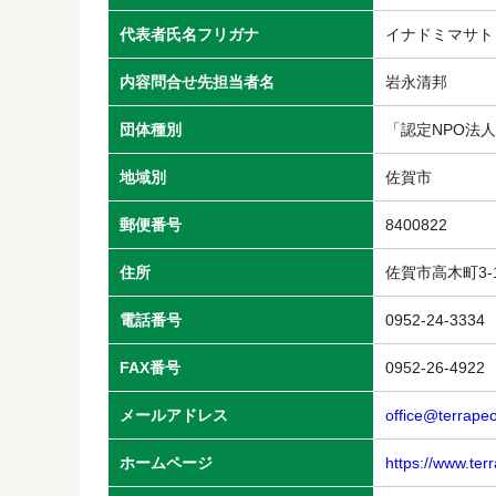
代表者氏名フリガナ
イナドミマサト
内容問合せ先担当者名
岩永清邦
団体種別
「認定NPO法
地域別
佐賀市
郵便番号
8400822
住所
佐賀市高木町3-
電話番号
0952-24-3334
FAX番号
0952-26-4922
メールアドレス
office@terrapeo
ホームページ
https://www.ter