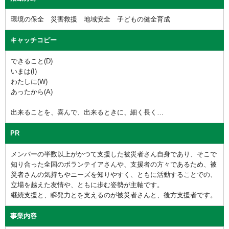
環境の保全 災害救援 地域安全 子どもの健全育成
キャッチコピー
できること(D)
いまは(I)
わたしに(W)
あったから(A)
出来ることを、喜んで、出来るときに、細く長く…
PR
メンバーの半数以上がかつて支援した被災者さん自身であり、そこで
知り合った全国のボランテイアさんや、支援者の方々であるため、被
災者さんの気持ちやニーズを知りやすく、ともに活動することでの、
立場を越えた友情や、ともに歩む姿勢が主軸です。
継続支援と、瞬発力とを支えるのが被災者さんと、後方支援者です。
事業内容