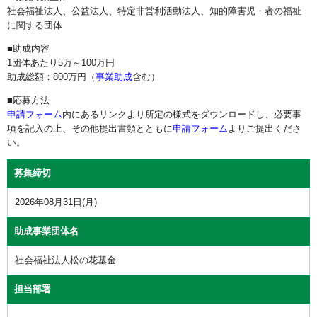
社会福祉法人、公益法人、特定非営利活動法人、知的障害児・者の福祉
に関する団体
■助成内容
1団体あたり5万～100万円
助成総額：800万円（
事業助成
含む）
■応募方法
申請フォーム
内にあるリンクより所定の様式をダウンロードし、必要事
項を記入の上、その他提出書類とともに
申請フォーム
よりご提出くださ
い。
募集締切
2026年08月31日(月)
助成事業団体名
社会福祉法人松の花基金
担当部署