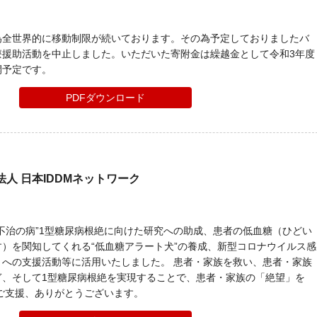
為全世界的に移動制限が続いております。その為予定しておりましたバ
療援助活動を中止しました。いただいた寄附金は繰越金として令和3年度
開予定です。
PDFダウンロード
人 日本IDDMネットワーク
不治の病”1型糖尿病根絶に向けた研究への助成、患者の低血糖（ひどい
）を関知してくれる“低血糖アラート犬”の養成、新型コロナウイルス感
々への支援活動等に活用いたしました。 患者・家族を救い、患者・家族
ぎ、そして1型糖尿病根絶を実現することで、患者・家族の「絶望」を
ご支援、ありがとうございます。