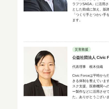
ラフツSAGA」に活用
とした助成に加え、販
「つくり手とつかい手
ます。
災害救援
公益社団法人 Civic F
代表理事 根木佳織
Civic Forceは
きる体制を整えていま
スク支援、医療機関へ
ー製作などに活用させ
た。ありがとうござい