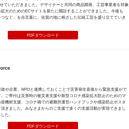
させていただきました。デザイナーと共同の商品開発、工芸事業者を対象
路拡大のためのECサイトを新たに開設することができました。今後も
をつなぐ」を合言葉に、佐賀の地に根ざした伝統工芸を盛り立てていき
PDFダウンロード
orce
平時から行政や企業、NPOと連携しておくことで災害発生直後から緊急支援がで
す。ご寄付は災害時の被災者支援や新型コロナ感染拡大防止のためのマ
の資機材支援、コロナ禍での避難所運営ハンドブックや感染防止ポスタ
て頂きました。みなさまからのご支援で多くの支援活動が実現できまし
ました。
PDFダウンロード