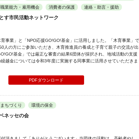
職業能力・雇用機会
消費者の保護
連絡・助言・援助
 とす市民活動ネットワーク
育事業」と「NPO応援GO!GO!基金」に活用しました。「木育事業」
50人の方にご参加いただき、木育推進員の養成と子育て親子の交流が出
GO!GO!基金」では厳正な審査の結果6団体が採択され、地域活動の支援
の繰越金については令和3年度に実施する同事業に活用させていただきま
PDFダウンロード
まちづくり
環境の保全
 ベネッセの会
寄付頂きまして「ありがとうございます」当団体の活動は、高齢者やし