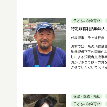
子どもの健全育成
特定非営利活動法人
代表理事 千々波行典
漁村では、魚の消費量
地機能低下等の問題が
験による消費者交流事
おかげさまで数々の賞
させていただいており
保健・医療・福祉
子どもの健全育成