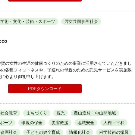
学術・文化・芸術・スポーツ
男女共同参画社会
cco
佐賀の女性の生涯の健康づくりのための事業に活用させていただきまし
めの各種フィットネスや、子連れの母親のための託児サービスを実施致
援に心より御礼申し上げます。
PDFダウンロード
社会教育
まちづくり
観光
農山漁村・中山間地域
ポーツ
環境の保全
災害救援
地域安全
人権・平和
同参画社会
子どもの健全育成
情報化社会
科学技術の振興