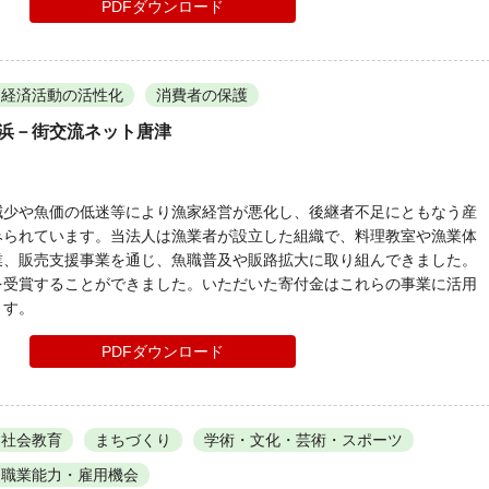
PDFダウンロード
経済活動の活性化
消費者の保護
 浜－街交流ネット唐津
減少や魚価の低迷等により漁家経営が悪化し、後継者不足にともなう産
みられています。当法人は漁業者が設立した組織で、料理教室や漁業体
業、販売支援事業を通じ、魚職普及や販路拡大に取り組んできました。
を受賞することができました。いただいた寄付金はこれらの事業に活用
ます。
PDFダウンロード
社会教育
まちづくり
学術・文化・芸術・スポーツ
職業能力・雇用機会