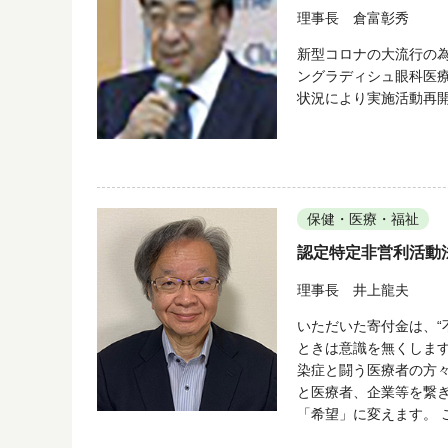
理事長 倉富彰秀
新型コロナの大流行の
ングラディシュ眼科医
状況により実施活動再
保健・医療・福祉
認定特定非営利活動法
理事長 井上龍夫
いただいた寄付金は、“
ときは意識を無くします
染症と闘う医療者の方
と医療者、企業等を繋
「希望」に変えます。 