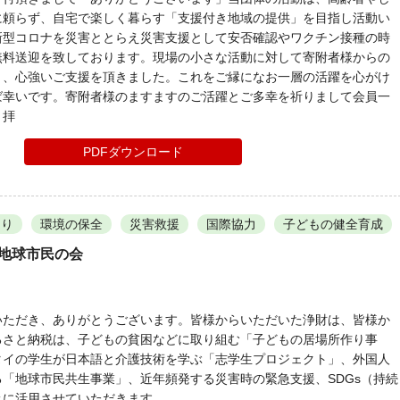
に頼らず、自宅で楽しく暮らす「支援付き地域の提供」を目指し活動い
新型コロナを災害ととらえ災害支援として安否確認やワクチン接種の時
無料送迎を致しております。現場の小さな活動に対して寄附者様からの
く、心強いご支援を頂きました。これをご縁になお一層の活躍を心がけ
ば幸いです。寄附者様のますますのご活躍とご多幸を祈りまして会員一
 拝
PDFダウンロード
くり
環境の保全
災害救援
国際協力
子どもの健全育成
 地球市民の会
いただき、ありがとうございます。皆様からいただいた浄財は、皆様か
るさと納税は、子どもの貧困などに取り組む「子どもの居場所作り事
タイの学生が日本語と介護技術を学ぶ「志学生プロジェクト」、外国人
「地球市民共生事業」、近年頻発する災害時の緊急支援、SDGs（持続
及に活用させていただきます。