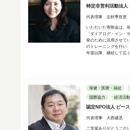
特定非営利活動法人
代表理事 志村季世恵
いただいた寄附金は、
「ダイアログ・イン・
発のために活用させて
のトレーニングを行い
年度以降、継続して広
保健・医療・福祉
国際協力
経済活
認定NPO法人 ピー
代表理事 大西健丞
ご支援ありがとうござ