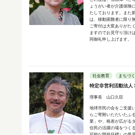
ょうがい者が介護保険
たしております。また
は、移動困難者に限り
ご寄付は大変ありがた
ますのでお見守り頂け
同御礼申し上げます。
社会教育
まちづ
特定非営利活動法人
理事長 山口久臣
地球市民の会をご支援
らご寄附いただいたふ
業」や、格差が広がる
住民の活躍の場をつくる
可能な開発目標）の普