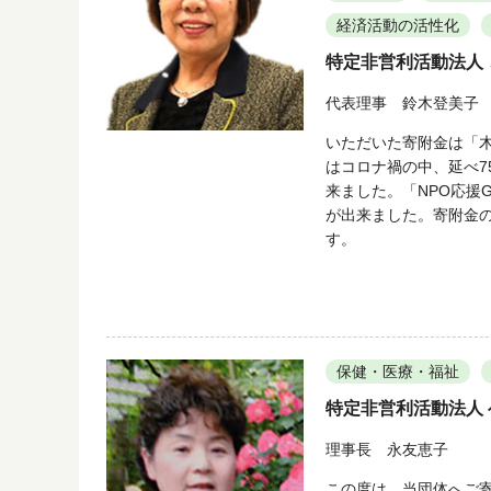
経済活動の活性化
特定非営利活動法人
代表理事 鈴木登美子
いただいた寄附金は「木
はコロナ禍の中、延べ7
来ました。「NPO応援
が出来ました。寄附金
す。
保健・医療・福祉
特定非営利活動法人
理事長 永友恵子
この度は、当団体へご