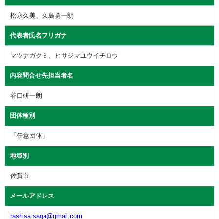
松永久美、久島勇一朗
代表者氏名フリガナ
マツナガクミ、ヒサジマユウイチロウ
内容問合せ先担当者名
谷口研一朗
団体種別
「任意団体」
地域別
佐賀市
メールアドレス
rashisa.saga@gmail.com