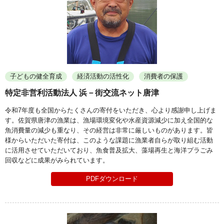
子どもの健全育成
経済活動の活性化
消費者の保護
特定非営利活動法人 浜－街交流ネット唐津
令和7年度も全国からたくさんの寄付をいただき、心より感謝申し上げま
す。佐賀県唐津の漁業は、漁場環境変化や水産資源減少に加え全国的な
魚消費量の減少も重なり、その経営は非常に厳しいものがあります。皆
様からいただいた寄付は、このような課題に漁業者自らが取り組む活動
に活用させていただいており、魚食普及拡大、藻場再生と海洋プラごみ
回収などに成果がみられています。
PDFダウンロード