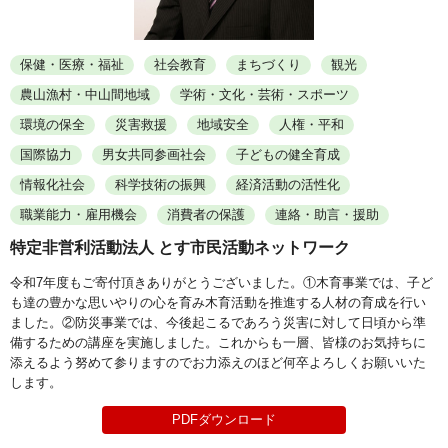
保健・医療・福祉
社会教育
まちづくり
観光
農山漁村・中山間地域
学術・文化・芸術・スポーツ
環境の保全
災害救援
地域安全
人権・平和
国際協力
男女共同参画社会
子どもの健全育成
情報化社会
科学技術の振興
経済活動の活性化
職業能力・雇用機会
消費者の保護
連絡・助言・援助
特定非営利活動法人 とす市民活動ネットワーク
令和7年度もご寄付頂きありがとうございました。①木育事業では、子ど
も達の豊かな思いやりの心を育み木育活動を推進する人材の育成を行い
ました。②防災事業では、今後起こるであろう災害に対して日頃から準
備するための講座を実施しました。これからも一層、皆様のお気持ちに
添えるよう努めて参りますのでお力添えのほど何卒よろしくお願いいた
します。
PDFダウンロード