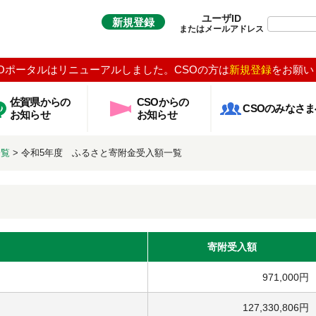
ユーザID
新規登録
またはメールアドレス
Oポータルはリニューアルしました。CSOの方は
新規登録
をお願い
佐賀県からの
CSOからの
CSOのみなさま
お知らせ
お知らせ
一覧
>
令和5年度 ふるさと寄附金受入額一覧
寄附受入額
971,000円
127,330,806円