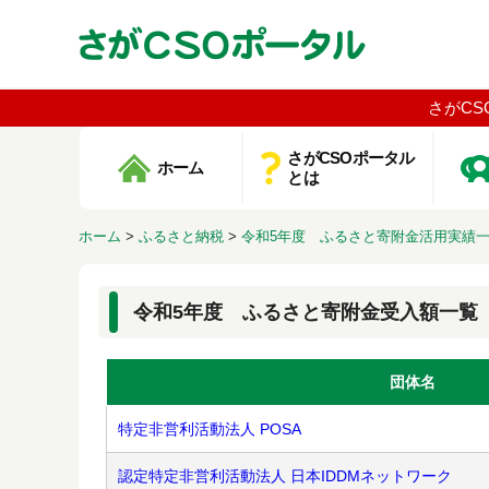
さがCS
さがCSOポータル
ホーム
とは
ホーム
>
ふるさと納税
>
令和5年度 ふるさと寄附金活用実績
令和5年度 ふるさと寄附金受入額一覧
団体名
特定非営利活動法人 POSA
認定特定非営利活動法人 日本IDDMネットワーク