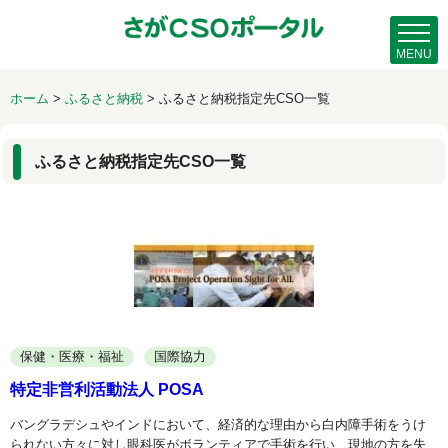
MENU
ホーム
>
ふるさと納税
>
ふるさと納税指定先CSO一覧
ふるさと納税指定先CSO一覧
保健・医療・福祉
国際協力
特定非営利活動法人 POSA
バングラデシュやインドにおいて、経済的な理由から白内障手術をうけ
られない方々に対し眼科医がボランティアで手術を行い、現地の方を失