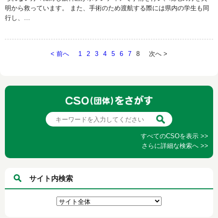
明から救っています。 また、手術のため渡航する際には県内の学生も同
行し、…
< 前へ
1
2
3
4
5
6
7
8
次へ >
すべてのCSOを表示 >>
さらに詳細な検索へ >>
サイト内検索