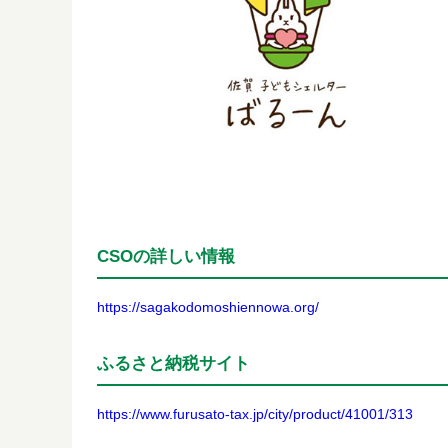
CSOの詳しい情報
https://sagakodomoshiennowa.org/
ふるさと納税サイト
https://www.furusato-tax.jp/city/product/41001/313