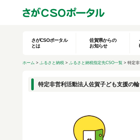
さがCSOポータル
佐賀県からの
とは
お知らせ
ホーム
>
ふるさと納税
>
ふるさと納税指定先CSO一覧
>
特定非
特定非営利活動法人佐賀子ども支援の輪