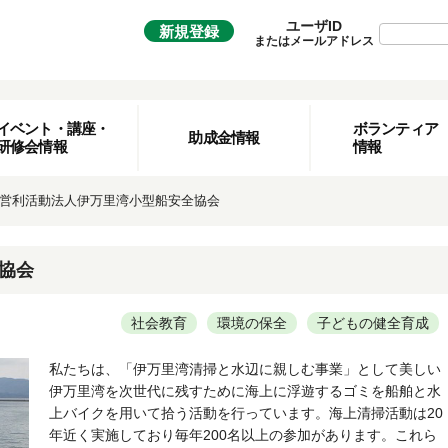
ユーザID
新規登録
またはメールアドレス
イベント・講座・
ボランティア
助成金情報
研修会情報
情報
営利活動法人伊万里湾小型船安全協会
協会
社会教育
環境の保全
子どもの健全育成
私たちは、「伊万里湾清掃と水辺に親しむ事業」として美しい
伊万里湾を次世代に残すために海上に浮遊するゴミを船舶と水
上バイクを用いて拾う活動を行っています。海上清掃活動は20
年近く実施しており毎年200名以上の参加があります。これら