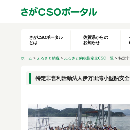
さがCSOポータル
佐賀県からの
とは
お知らせ
ホーム
>
ふるさと納税
>
ふるさと納税指定先CSO一覧
>
特定非
特定非営利活動法人伊万里湾小型船安全