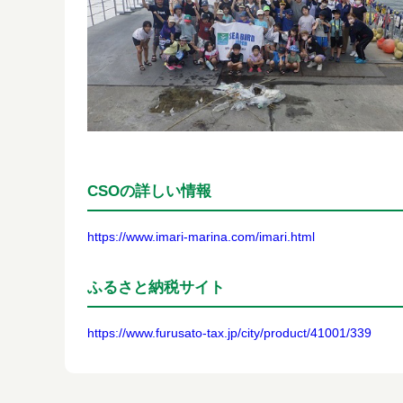
CSOの詳しい情報
https://www.imari-marina.com/imari.html
ふるさと納税サイト
https://www.furusato-tax.jp/city/product/41001/339