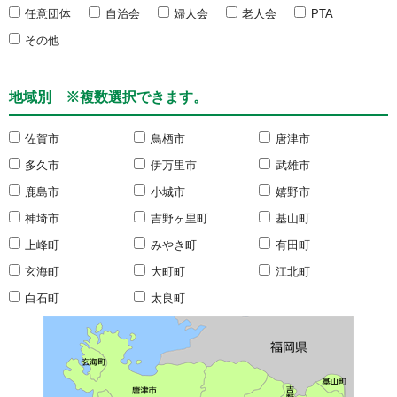
任意団体
自治会
婦人会
老人会
PTA
その他
地域別 ※複数選択できます。
佐賀市
鳥栖市
唐津市
多久市
伊万里市
武雄市
鹿島市
小城市
嬉野市
神埼市
吉野ヶ里町
基山町
上峰町
みやき町
有田町
玄海町
大町町
江北町
白石町
太良町